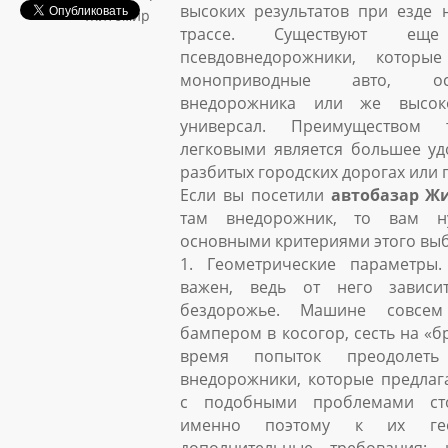
высоких результатов при езде 
Житомир
трассе. Существуют ещ
псевдовнедорожники, которы
моноприводные авто, ос
внедорожника или же высок
универсал. Преимуществом
легковыми является большее уд
разбитых городских дорогах или 
Если вы посетили
автобазар Ж
там внедорожник, то вам н
основными критериями этого вы
1. Геометрические параметры
важен, ведь от него зависи
бездорожье. Машине совсем
бампером в косогор, сесть на «б
время попыток преодолеть
внедорожники, которые предлаг
с подобными проблемами сто
именно поэтому к их гео