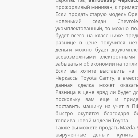
Европы. Так,
автобазар Черкас
прожорливый минивэн, к примеру, 
Если продать старую модель Opel
новенький седан Chevrol
укомплектованный, то можно по
будет всего на класс ниже пре
разнице в цене получится нез
деньги можно будет доукомпл
всевозможными электронными 
забывать и об экономии на топли
Если вы хотите выставить на
Черкассы Toyota Camry, а вместо
данная сделка может оказат
Разница в цене вряд ли будет д
поскольку вам еще и придет
поставить машину на учет в ПФ
быстро окупятся благодаря б
топлива новой модели Toyota.
Также вы можете продать Mazda-6 
вырученные деньги купить