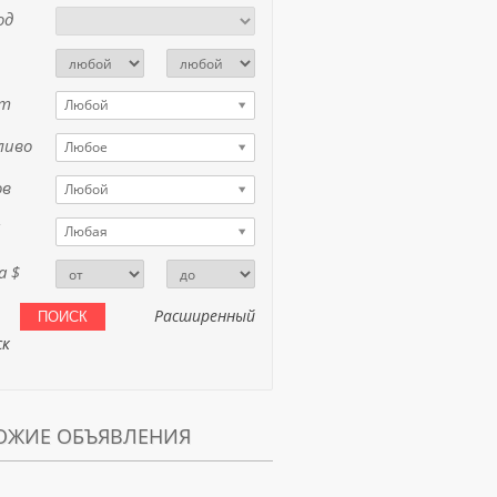
од
ет
Любой
ливо
Любое
ов
Любой
Любая
а $
Расширенный
ск
ОЖИЕ ОБЪЯВЛЕНИЯ