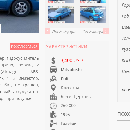
Гор
Год
Цв
Предыдущие
Следующие
Топ
ХАРАКТЕРИСТИКИ
ПОЖАЛОВАТЬСЯ
Куз
нер, гидроусилитель
3,400 USD
КПП
 привод зеркал, 2
Mitsubishi
Цен
Airbag), ABS,
ль 1, 3 инжектор,
Colt
не бит, не крашен,
Киевская
пои
овый аккумулятор,
Белая Церковь
орг при покупке.
260.000
ПОХ
1995
Голубой