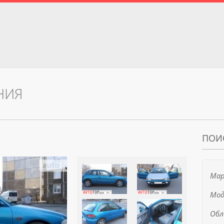
НИЯ
ПОИ
Мар
Мод
Обл